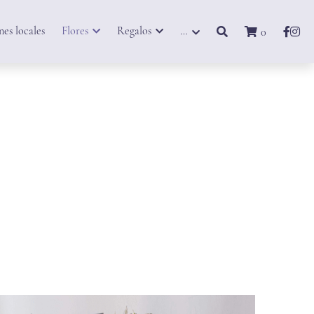
es locales
Flores
Regalos
…
0