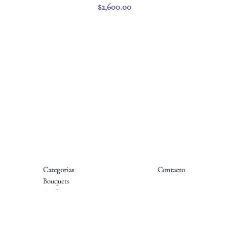
Categorias
Contacto
Bouquets
Atados
En Florero
Cajas
Orquideas
Floristeria de autor
Ramos de Novia, Damas y XV
Funerales y condolencias
Eventos