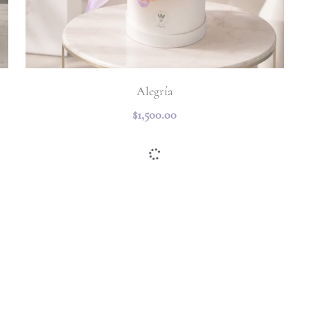
Alegría
$1,500.00
Caja Floral Amada
$2,500.00