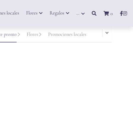
es locales
Flores
Regalos
…
0
te pronto
Flores
Promociones locales
Atado de flores finas
$1,300.00