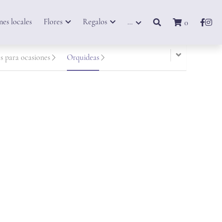
es locales
Flores
Regalos
…
0
s para ocasiones
Orquideas
Orquideas No me Olvides
$2,500.00