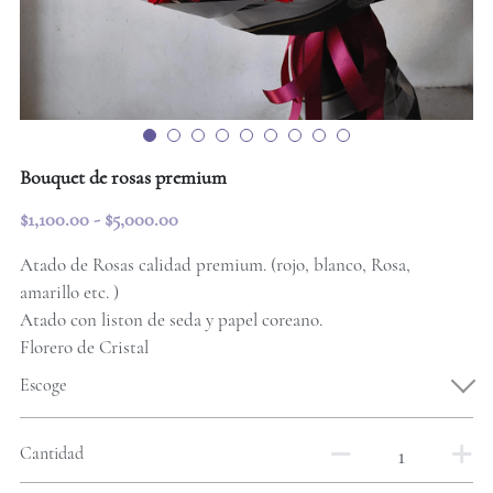
Flores
Globos
Aniversario
Mejorate pronto
Cajas
Peluches
Personalización
Cumpleaños
Promociones locales
Peluches
Cumpleaños
Ramos clásicos
Bouquet
Nacimientos
Globos
Aniversario
Buscar
Regalos más pedidos
Chocolates
Condolencias
Bouquet
Vino u otros complemento
Graduación
Condolencias
Bouquet de rosas premium
Condolencias y funerales
Graduación
Orquideas
Graduación
Condolencias
$1,100.00 - $5,000.00
Nacimientos
Cajas
Nacimientos
Chocolates
Atado de Rosas calidad premium. (rojo, blanco, Rosa,
amarillo etc. )
Mejorate pronto
Mejorate pronto
Peluches
Atado con liston de seda y papel coreano.
Gracias / Perdón
Florero de Cristal
Gracias / Perdón
Globos
Escoge
Solo porque sí
Solo porque sí
Vino u otros complementos
Cantidad
Flores